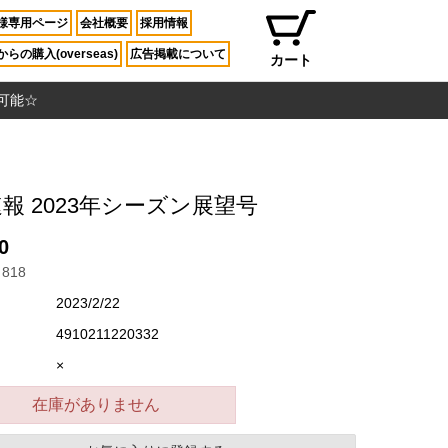
様専用ページ
会社概要
採用情報
らの購入(overseas)
広告掲載について
カート
入可能☆
速報 2023年シーズン展望号
0
818
2023/2/22
4910211220332
×
在庫がありません