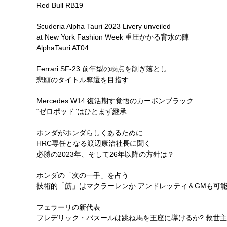
Red Bull RB19
Scuderia Alpha Tauri 2023 Livery unveiled
at New York Fashion Week 重圧かかる背水の陣
AlphaTauri AT04
Ferrari SF-23 前年型の弱点を削ぎ落とし
悲願のタイトル奪還を目指す
Mercedes W14 復活期す覚悟のカーボンブラック
“ゼロポッド”はひとまず継承
ホンダがホンダらしくあるために
HRC専任となる渡辺康治社長に聞く
必勝の2023年、そして26年以降の方針は？
ホンダの「次の一手」を占う
技術的「筋」はマクラーレンか アンドレッティ＆GMも可能
フェラーリの新代表
フレデリック・バスールは跳ね馬を王座に導けるか? 救世