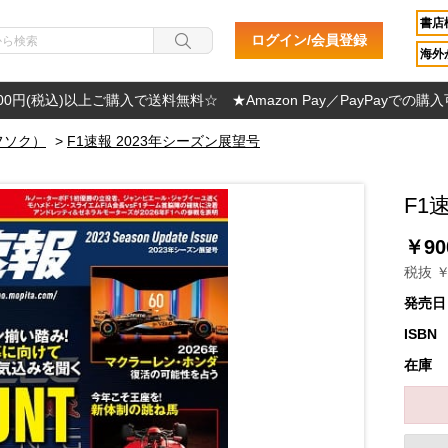
書店
ログイン/会員登録
海外か
000円(税込)以上ご購入で送料無料☆ ★Amazon Pay／PayPayでの購
フソク）
>
F1速報 2023年シーズン展望号
F1
￥90
税抜 ￥
発売日
ISBN
在庫