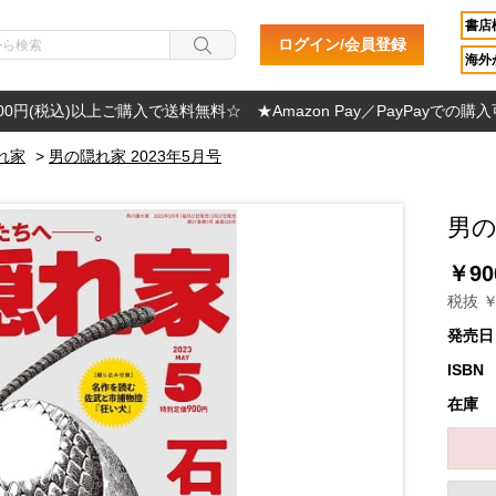
書店
ログイン/会員登録
海外か
000円(税込)以上ご購入で送料無料☆ ★Amazon Pay／PayPayでの購
れ家
>
男の隠れ家 2023年5月号
男の
￥90
税抜 ￥
発売日
ISBN
在庫