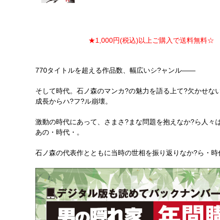
★1,000円(税込)以上ご購入で送料無料☆ ★
770タイトルを超える作品数、幅広いシ?ャンル――
そして時代。石ノ森のマンカ?の魅力を語る上て?欠かせな
成長からハ?フ?ル崩壊。
激動の時代にあって、さまさ?まな問題を抱えなか?ら人々
あの・時代・。
石ノ森の代表作とともに当時の世相を振り返りなか?ら・時