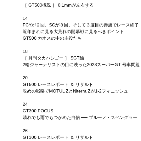
［ GT500概況 ］ 0.1mmが左右する
14
FCYが２回、SCが３回、そして３度目の赤旗でレース終了
近年まれに見る大荒れの開幕戦に見るべきポイント
GT500 カオスの中の主役たち
18
［ 月刊タカハシゴー ］ SGT編
2輪ジャーナリストの目に映った2023スーパーGT 号車問題
20
GT500 レースレポート ＆ リザルト
攻めの戦略でMOTUL ZとNiterra Zが1-2フィニッシュ
24
GT300 FOCUS
晴れでも雨でもつかめた自信 ── ブルーノ・スペングラー
26
GT300 レースレポート ＆ リザルト