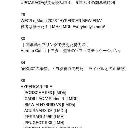
UPGARAGEが荒天読み切り、５年ぶりの開幕戦勝利
28
WEC/Le Mans 2023 “HYPERCAR NEW ERA”
役者は揃った！ LMH×LMDh Everybody’s here!
30
［ 開幕戦セブリングで見えた勢力図 ］
Hard to Catch トヨタ、先達のソフィスティケーション。
34
“耐久屋”の確信。トヨタ視点で見た 「ライバルとの距離感
38
HYPERCAR FILE
PORSCHE 963 [LMDh]
CADILLAC V-Series.R [LMDh]
BMW M HYBRID V8 [LMDh]
ACURA ARX-06 [LMDh]
FERRARI 499P [LMH]
PEUGEOT 9X8 [LMH]