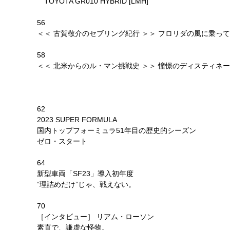
TOYOTA GR010 HYBRID [LMH]
56
＜＜ 古賀敬介のセブリング紀行 ＞＞ フロリダの風に乗っ
58
＜＜ 北米からのル・マン挑戦史 ＞＞ 憧憬のディスティネ
62
2023 SUPER FORMULA
国内トップフォーミュラ51年目の歴史的シーズン
ゼロ・スタート
64
新型車両「SF23」導入初年度
“理詰めだけ”じゃ、戦えない。
70
［インタビュー］ リアム・ローソン
素直で、謙虚な怪物。