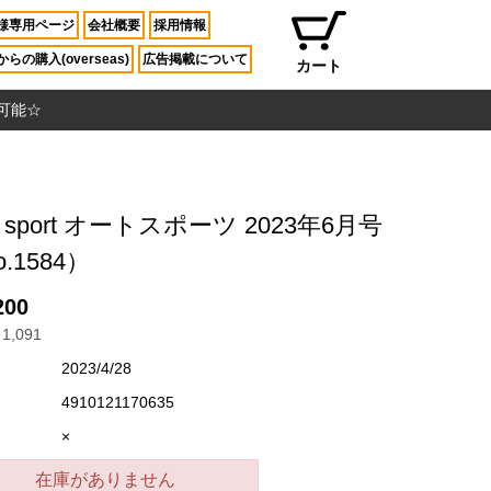
様専用ページ
会社概要
採用情報
らの購入(overseas)
広告掲載について
カート
入可能☆
o sport オートスポーツ 2023年6月号
.1584）
200
1,091
2023/4/28
4910121170635
×
在庫がありません