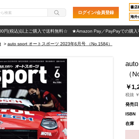
書店
ログイン/会員登録
海外か
000円(税込)以上ご購入で送料無料☆ ★Amazon Pay／PayPayでの購
t
>
auto sport オートスポーツ 2023年6月号 （No.1584）
aut
（No
￥1,
税抜 ￥
発売日
ISBN
在庫