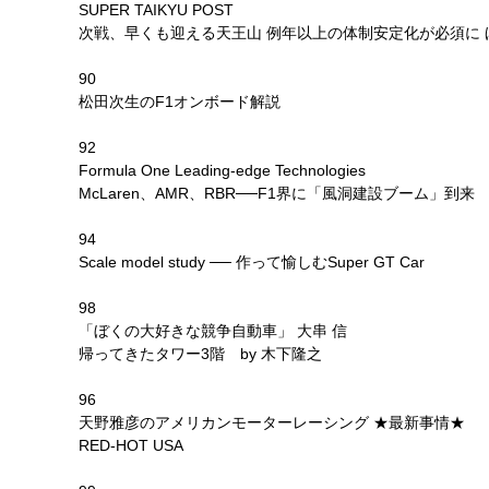
SUPER TAIKYU POST
次戦、早くも迎える天王山 例年以上の体制安定化が必須に 
90
松田次生のF1オンボード解説
92
Formula One Leading-edge Technologies
McLaren、AMR、RBR──F1界に「風洞建設ブーム」到来
94
Scale model study ── 作って愉しむSuper GT Car
98
「ぼくの大好きな競争自動車」 大串 信
帰ってきたタワー3階 by 木下隆之
96
天野雅彦のアメリカンモーターレーシング ★最新事情★
RED-HOT USA