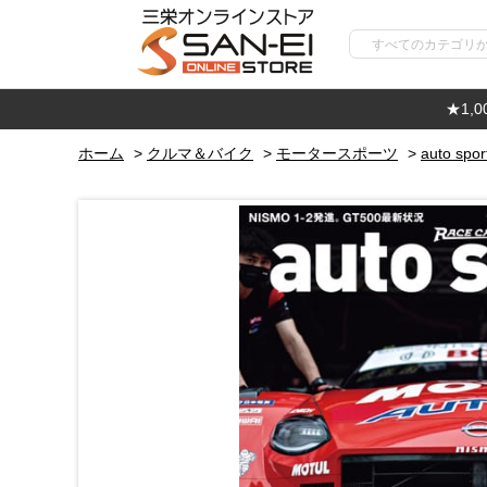
★1,
ホーム
>
クルマ＆バイク
>
モータースポーツ
>
auto spor