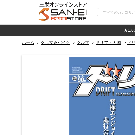
★1,
ホーム
>
クルマ＆バイク
>
クルマ
>
ドリフト天国
>
ドリ