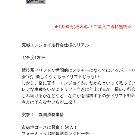
★1,000円(税込)以上ご購入で送料無料☆ ★
究極エンジョイ走行会仕様のリアル
ガチ度120%
競技系ドリフトが世間的にメジャーになってはいるが、ドリ
会”だ。楽しくなくちゃドリフトじゃない。
しかし、俗に言う「エンジョイ系」だからといって戦って
レアな車種をいかにドリフト向きに仕上げるか、長い走行
しみ続けるかなどなど、なにかを追求するのがドリフト野
今月はそんなヤツらが主役！
突撃！ 異国滑劇事情
市街地コースに興奮！ 潜入！
フォーミュラ D開幕戦ロングビーチ