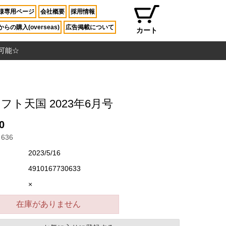
様専用ページ
会社概要
採用情報
らの購入(overseas)
広告掲載について
カート
入可能☆
フト天国 2023年6月号
0
636
2023/5/16
4910167730633
×
在庫がありません