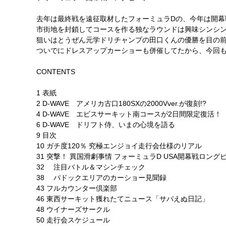
去年は最終戦を遠征取材したフォーミュラDの、今年は
市街地を封鎖してコースを作る独なラウンドは興味シン
狙いはとうぜん元学ドリチャンプの田口くんの優勝を目
ついでにドレスアップカーショーも併催してたから、今回
CONTENTS
1 表紙
2 D-WAVE アメリカ古口180SXの2000Vver.が復刻!?
4 D-WAVE エビスサーキット南コースが2日間限定復活！
6 D-WAVE ドリフト侍、いまの心境を語る
9 目次
10 ガチ度120％ 究極エンジョイ走行会仕様のリアル
31 突撃！ 異国滑劇事情 フォーミュラD USA開幕戦ロング
32 注目バトル＆マシンチェック
38 パドックエリアのカーショー見聞録
43 フルカウンター倶楽部
46 東西サーキット獲れたてニュース「サバえぬ日記」
48 ウイナーズサークル
50 走行会スケジュール