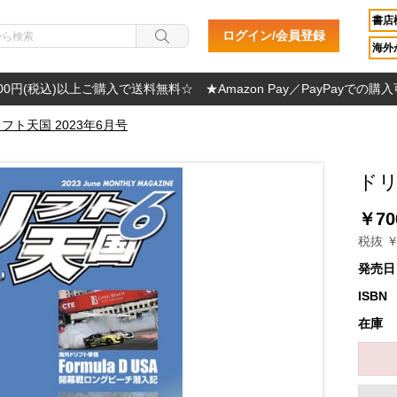
書店
ログイン/会員登録
海外か
000円(税込)以上ご購入で送料無料☆ ★Amazon Pay／PayPayでの購
フト天国 2023年6月号
ドリ
￥70
税抜 ￥
発売日
ISBN
在庫