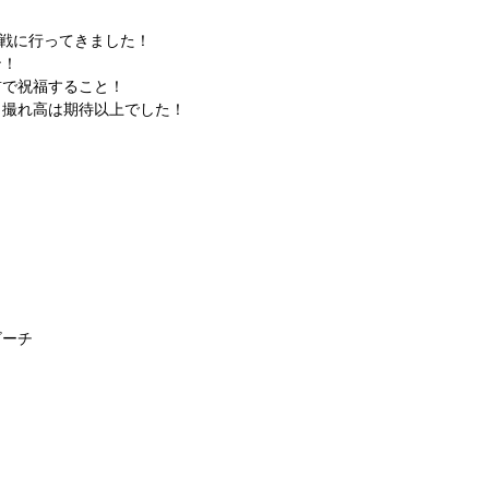
開幕戦に行ってきました！
シン！
の前で祝福すること！
も撮れ高は期待以上でした！
ビーチ