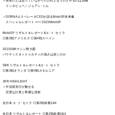
＞簡単だとは思っていなかったけれど言うのとやるのは別物
インタビュー／ジョアン･ミル
＞DORNAエスペレータCEOが語るMotoGP未来像
スペシャルレポート >>> 2023MotoGP
MotoGP リザルト＆レポート&エ･ト･セトラ
◎第3戦アメリカズ ◎第4戦スペイン
2023SBKマシン勢力図
バウティスタ＋ドゥカティの強さは続くのか
SBK リザルト＆レポート&エ･ト･セトラ
◎第3戦オランダ ◎第4戦カタルニア
JRR HIGHLIGHT
＞中須賀克行が魅せる
完璧な計算と華麗な技術
全日本 エ･ト･セトラ ◎第2戦鈴鹿2&4
全日本 リザルト＆レポート ◎第2戦鈴鹿2&4