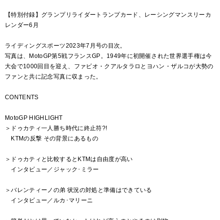
【特別付録】グランプリライダートランプカード、レーシングマンスリーカ
レンダー6月
ライディングスポーツ2023年7月号の目次。
写真は、MotoGP第5戦フランスGP。1949年に初開催された世界選手権は今
大会で1000回目を迎え、ファビオ・クアルタラロとヨハン・ザルコが大勢の
ファンと共に記念写真に収まった。
CONTENTS
MotoGP HIGHLIGHT
＞ドゥカティ一人勝ち時代に終止符?!
KTMの反撃 その背景にあるもの
＞ドゥカティと比較するとKTMは自由度が高い
インタビュー／ジャック･ミラー
＞バレンティーノの弟 状況の対処と準備はできている
インタビュー／ルカ･マリーニ