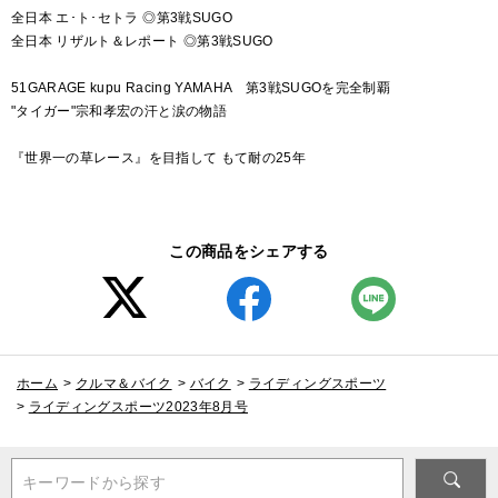
全日本 エ･ト･セトラ ◎第3戦SUGO
全日本 リザルト＆レポート ◎第3戦SUGO
51GARAGE kupu Racing YAMAHA 第3戦SUGOを完全制覇
"タイガー"宗和孝宏の汗と涙の物語
『世界一の草レース』を目指して もて耐の25年
この商品をシェアする
ホーム
>
クルマ＆バイク
>
バイク
>
ライディングスポーツ
>
ライディングスポーツ2023年8月号
キーワードから探す