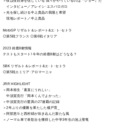
＞僕は僕自身を信じている 我々がやっているのは『ショー』だ
インタビュー／アレイシ･エスパロガロ
＞光を探し続ける中上貴晶の我慢と希望
現地レポート／中上貴晶
MotoGP リザルト＆レポート&エ･ト･セトラ
◎第5戦フランス ◎第6戦イタリア
2023 鈴鹿8耐情報
テストもスタート! 今年の鈴鹿8耐はどうなる？
SBK リザルト＆レポート&エ･ト･セトラ
◎第5戦エミリア･アロマーニャ
JRR HIGHLIGHT
＞岡本裕生「素直にうれしい」
中須賀克行「岡本くんでよかった」
＞中須賀克行の驚異の27連覇の記録
＞2年ぶりの優勝を果たした榎戸育_
＞阿部恵斗と西村硝が吹き込んだ新たな風
＞ノーマル車で表彰台を獲得した中学3年生の池上聖竜