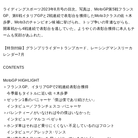
ライディングスポーツ2023年8月号の目次。写真は、MotoGP第5戦フランス
GP、第6戦イタリアGPと2戦連続で表彰台を獲得したMoto3クラスの佐々木
歩夢。Moto3のチャンピオン候補に挙げられ、トップ争いの常連ながらも、
開幕戦から4戦連続で表彰台を逃していた。ようやくの表彰台獲得に本人もチ
ームも笑顔があふれた。
【特別付録】グランプリライダートランプカード、レーシングマンスリーカ
レンダー7月
CONTENTS
MotoGP HIGHLIGHT
＞フランスGP、イタリアGPで2戦連続表彰台獲得
今季最もタイトルに近い佐々木歩夢
＞ゼッケン1番のバニャーヤ「僕は僕であり続けたい」
インタビュー／フランチェスコ･バニャーヤ
＞バレンティーノがいなければ今の僕はいなかった
インタビュー／マルコ･ベゼッキ
＞ホンダ車はそれほど乗りにくくない 不足しているのはフロント
インタビュー／アレックス･リンス