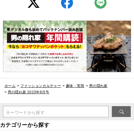
ホーム
>
ファッションカルチャー
>
趣味・実用
>
男の隠れ家
>
男の隠れ家 2023年8月号
キーワードから探す