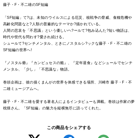
藤子・F・不二雄のSF短編
「SF短編」て?は、未知のウイルスによる厄災、核戦争の脅威、食糧危機や
高齢化問題なと?人類の普遍的なテーマか?描かれている。
人間の悲哀を「不思議」という優しいヘ?ールて?包み込んた?短い物語は、
時代や世代を問わす?愛され続ける。
シュールて?センチメンタル、ときにノスタルシ?ックな藤子・F・不二雄の
SF短編の世界へ!
『ノスタル爺』『カンビュセスの籤』、『定年退食』などシュールでセンチ
メンタル、「少し」「不思議な」物語。
巻頭企画は、彼の描くまんがの世界を体感できる場所、川崎市 藤子・F・不
二雄ミュージアムへ。
藤子・F・不二雄を愛する著名人によるインタビューも満載。巻頭は作家の夢
枕獏さん。「SF短編」の魅力を縦横無尽に語ってくれた。
この商品をシェアする