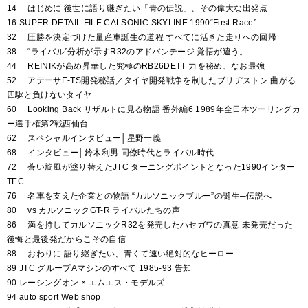
14 はじめに 後世に語り継ぎたい「青の伝説」、その偉大な出発点
16 SUPER DETAIL FILE CALSONIC SKYLINE 1990“First Race”
32 圧勝を決定づけた量産車誕生の道程 すべてに活きた走りへの回帰
38 “ライバル”分析が示すR32のアドバンテージ 覚悟が違う。
44 REINIKが高め昇華した究極のRB26DETT 力を秘め、なお最強
52 アテーサE-TS開発秘話／タイヤ開発戦争を制したブリヂストン 曲がる
四駆と負けないタイヤ
60 Looking Back リザルトに見る物語 番外編6 1989年全日本ツーリングカ
ー選手権第2戦西仙台
62 スペシャルインタビュー│星野一義
68 インタビュー│鈴木利男 同僚時代とライバル時代
72 蒼い旋風が塗り替えたJTC ターニングポイントとなった1990インター
TEC
76 名車を支えた企業との物語 “カルソニックブルー”の誕生─伝説へ
80 vs カルソニックGT-R ライバルたちの声
86 満を持してカルソニックR32を発売したハセガワの真意 未発売だった
後悔と最後発だからこその自信
88 おわりに 語り継ぎたい、青くて速い絶対的なヒーロー
89 JTC グループAマシンのすべて 1985-93 告知
90 レーシングオン × エムエス・モデルズ
94 auto sport Web shop