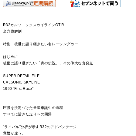
R32カルソニックスカイラインGT-R
全方位解剖
特集 後世に語り継ぎたい名レーシングカー
はじめに
後世に語り継ぎたい「青の伝説」、その偉大な出発点
SUPER DETAIL FILE
CALSONIC SKYLINE
1990 “First Race”
圧勝を決定づけた量産車誕生の道程
すべてに活きた走りへの回帰
“ライバル”分析が示すR32のアドバンテージ
覚悟が違う。