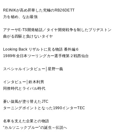
REINIKが高め昇華した究極のRB26DETT
力を秘め、なお最強
アテーサE-TS開発秘話／タイヤ開発戦争を制したブリヂストン
曲がる四駆と負けないタイヤ
Looking Back リザルトに見る物語 番外編６
1989年全日本ツーリングカー選手権第２戦西仙台
スペシャルインタビュー│星野一義
インタビュー│鈴木利男
同僚時代とライバル時代
蒼い旋風が塗り替えたJTC
ターニングポイントとなった1990インターTEC
名車を支えた企業との物語
“カルソニックブルー”の誕生～伝説へ