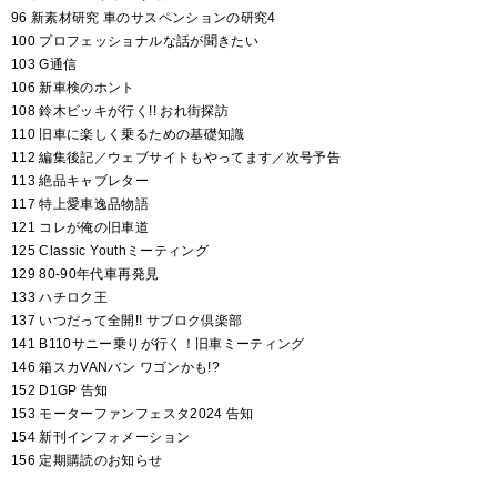
96 新素材研究 車のサスペンションの研究4
100 プロフェッショナルな話が聞きたい
103 G通信
106 新車検のホント
108 鈴木ビッキが行く!! おれ街探訪
110 旧車に楽しく乗るための基礎知識
112 編集後記／ウェブサイトもやってます／次号予告
113 絶品キャブレター
117 特上愛車逸品物語
121 コレが俺の旧車道
125 Classic Youthミーティング
129 80-90年代車再発見
133 ハチロク王
137 いつだって全開!! サブロク倶楽部
141 B110サニー乗りが行く！旧車ミーティング
146 箱スカVANバン ワゴンかも!?
152 D1GP 告知
153 モーターファンフェスタ2024 告知
154 新刊インフォメーション
156 定期購読のお知らせ