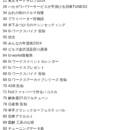
21 東京オートサロン2024
26 ハセガワパワーサービスが手掛ける旧車TUNED2
34 おれの街のクルマ自慢
40 プライベーター百物語
48 木下みつひろのマシンセッティング
54 G-ワークスバイク 告知
55 目次
56 みんなの年賀状2024
60 ビルズ金沢流足回り講座
64 G-works情報局
66 G-ワークスイベントカレンダー
67 G-ワークスプレゼント
68 G-ワークスバイク 告知
69 G-ワークスアーカイブシリーズ 告知
70 ASB 告知
71 Fullファイバーで作るハコスカ
75 解体屋2T-Gフルチューン
78 日産祭 告知
79 幸手クラシックカーフェスティバル
85 旧車アラカルト
89 図解 工具の心得
93 チューニングデータ表