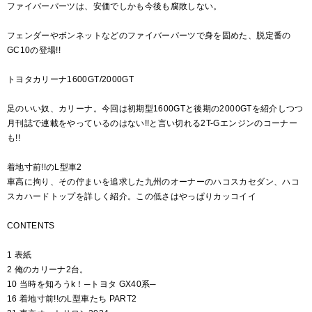
ファイバーパーツは、安価でしかも今後も腐敗しない。
フェンダーやボンネットなどのファイバーパーツで身を固めた、脱定番の
GC10の登場!!
トヨタカリーナ1600GT/2000GT
足のいい奴、カリーナ。今回は初期型1600GTと後期の2000GTを紹介しつつ
月刊誌で連載をやっているのはない!!と言い切れる2T-Gエンジンのコーナー
も!!
着地寸前!!のL型車2
車高に拘り、その佇まいを追求した九州のオーナーのハコスカセダン、ハコ
スカハードトップを詳しく紹介。この低さはやっぱりカッコイイ
CONTENTS
1 表紙
2 俺のカリーナ2台。
10 当時を知ろうk！─トヨタ GX40系─
16 着地寸前!!のL型車たち PART2