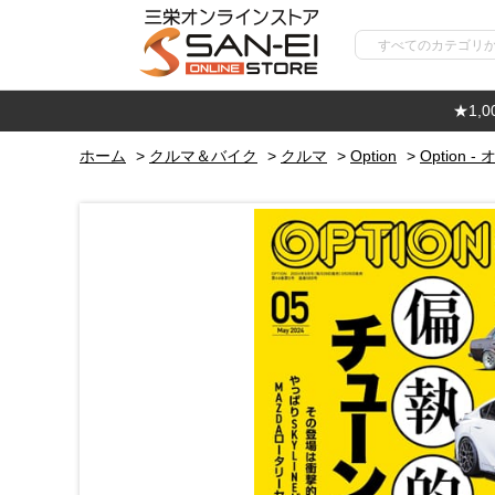
★1,
ホーム
>
クルマ＆バイク
>
クルマ
>
Option
>
Option -