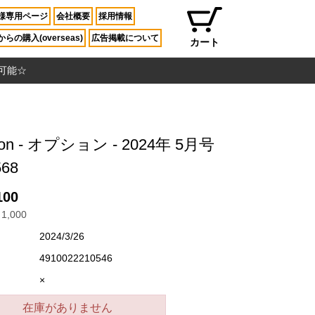
様専用ページ
会社概要
採用情報
らの購入(overseas)
広告掲載について
カート
入可能☆
ion - オプション - 2024年 5月号
568
100
1,000
2024/3/26
4910022210546
×
在庫がありません