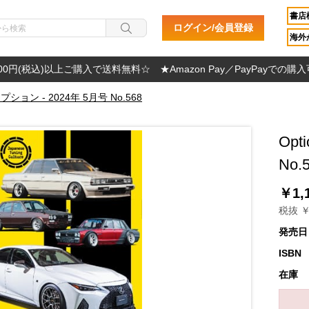
書店
ログイン/会員登録
海外か
000円(税込)以上ご購入で送料無料☆ ★Amazon Pay／PayPayでの購
 オプション - 2024年 5月号 No.568
Opt
No.
￥1,
税抜 ￥
発売日
ISBN
在庫