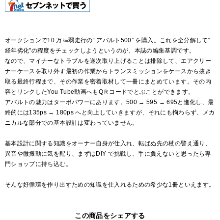
オークションで10 万㎞弱走行の“ アバルト500” を購入。これを全分解して“
経年劣化”の程度をチェックしようというのが、本誌の編集基調です。
なので、マイナーなトラブルを遂次取り上げることは排除して、エアクリー
ナーケースを取り外す最初の作業からトランスミッションをケースから抜き
取る最終行程まで、その作業を密着取材して一冊にまとめています。その内
容とリンクしたYou Tube動画へもQＲコードでとぶことができます。
アバルトの魅力はターボパワーにあります。500 → 595 → 695と進化し、最
終的には135ps → 180ps へと向上していきますが、それにも拘わらず、メカ
ニカルな部分での基本設計は変わっていません。
基本設計に関する知識をオーナー自身が仕入れ、転ばぬ先の杖の譬え通り、
異音や微振動に気を配り、まずはDIY で挑戦し、手に負えないと思ったら専
門ショップに持ち込む。
そんな好循環を作り出すための知識を仕入れるための希少な1冊といえます。
この商品をシェアする