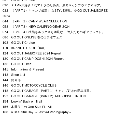
030 CAMP大好き！なアナタのための、最旬キャンプウエア＆ギア。
032 〈PART 1〉キャンプ最高！ なSTYLE拝見。＠GO OUT JAMBOREE
2024
044 〈PART 2〉CAMP WEAR SELECTION
058 〈PART 3〉NEW CAMPING GEAR 2024
074 〈PART 4〉機能もルックスも満足な、 達人たちのギアセレクト。
086 GO OUT ONLINE 春のコラボフェス
103 GO OUT Choice
118 BRAND PICK UP「bal」
124 GO OUT JAMBOREE 2024 Report
130 GO OUT CAMP DOSHI 2024 Report
136 GO OUT Livin’
141 Information ＆ Present
143 Shop List
144 釣り部
146 GO OUT MOTORCYCLE CLUB
148 GO OUT GARAGE（PART 1）キャンプ好きの愛車拝見。
152 GO OUT GARAGE（PART 2）MITSUBISHI TRITON
154 Lookin’ Back on Trail
156 本間良二の One Size Fits All
160 A Beautiful Day ～Festival Photography～