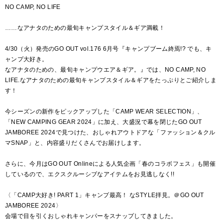
NO CAMP, NO LIFE
……なアナタのための最旬キャンプスタイル＆ギア満載！
4/30（火）発売のGO OUT vol.176 6月号『キャンプブーム終焉!? でも、キ
ャンプ大好き。
なアナタのための、最旬キャンプウエア＆ギア。』では、NO CAMP, NO
LIFE.なアナタのための最旬キャンプスタイル＆ギアをたっぷりとご紹介しま
す！
今シーズンの新作をピックアップした「CAMP WEAR SELECTION」、
「NEW CAMPING GEAR 2024」に加え、大盛況で幕を閉じたGO OUT
JAMBOREE 2024で見つけた、おしゃれアウトドアな「ファッション＆クル
マSNAP」と、内容盛りだくさんでお届けします。
さらに、今月はGO OUT Onlineによる人気企画「春のコラボフェス」も開催
しているので、エクスクルーシブなアイテムをお見逃しなく!!
〈「CAMP大好き! PART 1」キャンプ最高！ なSTYLE拝見。＠GO OUT
JAMBOREE 2024〉
会場で目を引くおしゃれキャンパーをスナップしてきました。