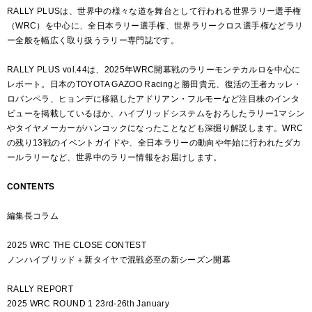
RALLY PLUSは、世界中の様々な道を舞台として行われる世界ラリー選手権
（WRC）を中心に、全日本ラリー選手権、世界ラリークロス選手権などラリ
ー全般を幅広く取り扱うラリー専門誌です。
RALLY PLUS vol.44は、2025年WRC開幕戦のラリーモンテカルロを中心に
レポート。日本のTOYOTA GAZOO Racingと勝田貴元、復活の王者カッレ・
ロバンペラ、ヒョンデに移籍したアドリアン・フルモーなど注目株のインタ
ビューを掲載しているほか、ハイブリッドシステムをおろしたラリー1マシン
やタイヤメーカーがハンコックになったことなども深掘り解説します。WRC
の残り13戦のイベントガイドや、全日本ラリーの動向や年始に行われたダカ
ールラリーなど、世界中のラリー情報をお届けします。
CONTENTS
編集長コラム
2025 WRC THE CLOSE CONTEST
ノンハイブリッド＋新タイヤで混戦必至の新シーズン開幕
RALLY REPORT
2025 WRC ROUND 1 23rd-26th January