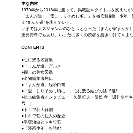
主な内容
1970年から2013年に渡って、掲載誌やタイトルを変えな
「まんが道」「愛…しりそめし頃…」を徹底解剖!! 少年
く“まんが道”を歩んでいく。
いまでは人気ジャンルのひとつとなった（まんが家まんが
重要資料でもあり、いまだに多くの読者を惹きつけてやまな
CONTENTS
●心に残る名言集
●「まんが道」グルメ
●麗しの美女図鑑
●名物編集者列伝
●「まんが道」経済白書
●「愛…しりそめし頃に…」心に残る結びの誌15選!
●担当編集者インタビュー 矢沢哲夫・留松 孝（週刊少年
号」）
●トキワ荘大解剖
●トキワ荘の住人の歴史
●手塚治虫とトキワ荘
●「漫画少年」を読む