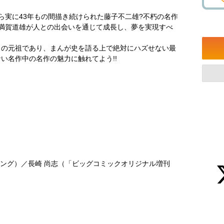
がら実に43年もの間描き続けられた藤子不二雄?不朽の名作
・満賀道雄が人との出会いを通じて成長し、夢を実現すべ
）の元祖であり、まんが史を語る上で絶対にハズせない最
い名作中の名作の魅力に触れてよう!!
キング）／長崎 尚志（「ビッグコミックオリジナル増刊