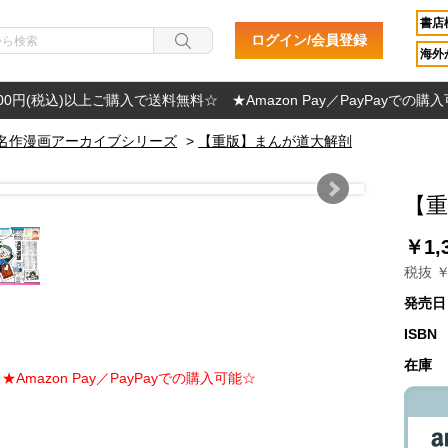
書店
ログイン/会員登録
海外か
000円(税込)以上ご購入で送料無料☆ ★Amazon Pay／PayPayでの購
名作漫画アーカイブシリーズ
>
【重版】まんが道大解剖
【
￥1,
税抜 ￥
発売日
ISBN
在庫
Amazon Pay／PayPayでの購入可能☆