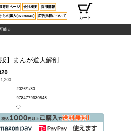
様専用ページ
会社概要
採用情報
らの購入(overseas)
広告掲載について
カート
入可能☆
重版】まんが道大解剖
320
1,200
2026/1/30
9784779630545
◯