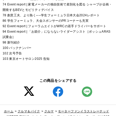
74 Event report | 家電メーカーの独自技術で差別化を図る シャープが企画・
開発するBEVとモビリティデバイス
78 創意工夫、より熱く──学生フォーミュラ日本大会2024レポート
86 学生フォーミュラ、大会スポンサーのPRコーナーも充実
92 Event report | フォーラムエイトがWRCの若手ドライバーをサポート
94 Event report | 「お節介」にならないライダーアシスト［ボッシュARAS
試乗会］
98 新刊紹介
100 バックナンバー
102 次号予告
103 東京オートサロン2025 告知
この商品をシェアする
ホーム
>
クルマ＆バイク
>
クルマ
>
モーターファンイラストレーテッド