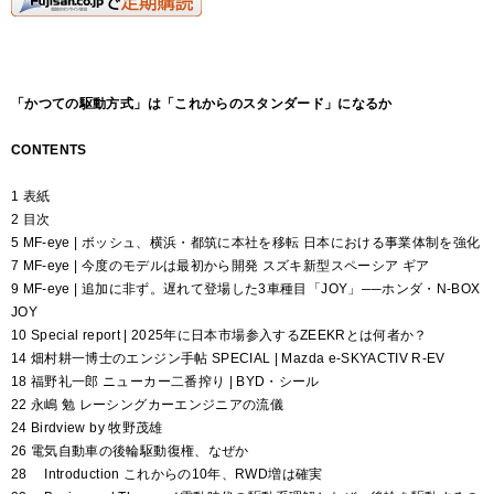
「かつての駆動方式」は「これからのスタンダード」になるか
CONTENTS
1 表紙
2 目次
5 MF-eye | ボッシュ、横浜・都筑に本社を移転 日本における事業体制を強化
7 MF-eye | 今度のモデルは最初から開発 スズキ新型スペーシア ギア
9 MF-eye | 追加に非ず。遅れて登場した3車種目「JOY」──ホンダ・N-BOX
JOY
10 Special report | 2025年に日本市場参入するZEEKRとは何者か？
14 畑村耕一博士のエンジン手帖 SPECIAL | Mazda e-SKYACTIV R-EV
18 福野礼一郎 ニューカー二番搾り | BYD・シール
22 永嶋 勉 レーシングカーエンジニアの流儀
24 Birdview by 牧野茂雄
26 電気自動車の後輪駆動復権、なぜか
28 Introduction これからの10年、RWD増は確実