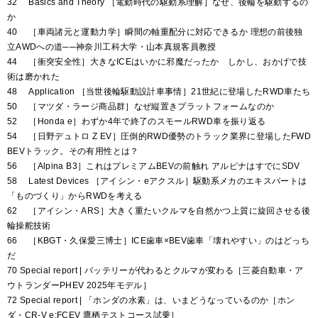
32 Basics and Theory ［電動時代の駆動系理解］なぜ、後輪を駆動するの
か
40 ［車両諸元と運動力学］瞬間の軸重配分に対応できるか 理想の前後独
立AWDへの道──神奈川工科大学・山本真規客員教授
44 ［衝突安全性］大きなICEはいかに邪魔だったか しかし、おかげで技
術は磨かれた
48 Application ［当世後輪駆動設計車事情］21世紀に登場したRWD車たち
50 ［マツダ・ラージ商品群］なぜ縦置きプラットフォームなのか
52 ［Honda e］わずか4年で終了のスモールRWD車を振り返る
54 ［日野デュトロ Z EV］圧倒的RWD優勢のトラック業界に登場したFWD
BEVトラック。その有用性とは？
56 ［Alpina B3］これはプレミアムBEVの前触れ アルピナはすでにSDV
58 Latest Devices ［アイシン・eアクスル］駆動系メカのエキスパートは
「ものづくり」からRWDを考える
62 ［アイシン・ARS］大きく重たいクルマを自然かつ上質に旋回させる後
輪操舵技術
66 ［KBGT・久保愛三博士］ICE歯車×BEV歯車「壊れやすい」のはどっち
だ
70 Special report | バッテリーが代わるとクルマが変わる［三菱自動車・ア
ウトランダーPHEV 2025年モデル］
72 Special report | 「ホンダの水素」は、いまどうなっているのか［ホン
ダ・CR-V e:FCEV 鷹栖テストコース試乗］