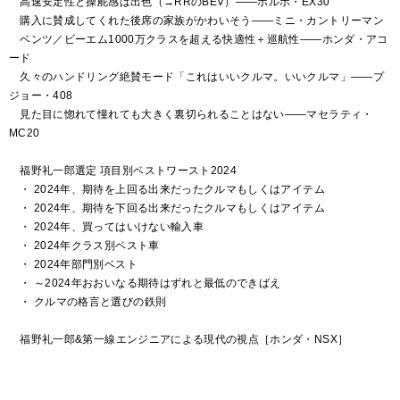
高速安定性と操舵感は出色（→RRのBEV）――ボルボ・EX30
購入に賛成してくれた後席の家族がかわいそう――ミニ・カントリーマン
ベンツ／ビーエム1000万クラスを超える快適性＋巡航性――ホンダ・アコ
ード
久々のハンドリング絶賛モード「これはいいクルマ。いいクルマ」――プ
ジョー・408
見た目に惚れて憧れても大きく裏切られることはない――マセラティ・
MC20
福野礼一郎選定 項目別ベストワースト2024
・ 2024年、期待を上回る出来だったクルマもしくはアイテム
・ 2024年、期待を下回る出来だったクルマもしくはアイテム
・ 2024年、買ってはいけない輸入車
・ 2024年クラス別ベスト車
・ 2024年部門別ベスト
・ ～2024年おおいなる期待はずれと最低のできばえ
・ クルマの格言と選びの鉄則
福野礼一郎&第一線エンジニアによる現代の視点［ホンダ・NSX］