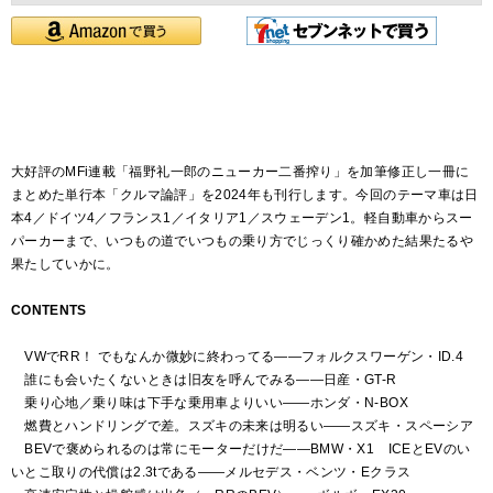
大好評のMFi連載「福野礼一郎のニューカー二番搾り」を加筆修正し一冊に
まとめた単行本「クルマ論評」を2024年も刊行します。今回のテーマ車は日
本4／ドイツ4／フランス1／イタリア1／スウェーデン1。軽自動車からスー
パーカーまで、いつもの道でいつもの乗り方でじっくり確かめた結果たるや
果たしていかに。
CONTENTS
VWでRR！ でもなんか微妙に終わってる――フォルクスワーゲン・ID.4
誰にも会いたくないときは旧友を呼んでみる――日産・GT-R
乗り心地／乗り味は下手な乗用車よりいい――ホンダ・N-BOX
燃費とハンドリングで差。スズキの未来は明るい――スズキ・スペーシア
BEVで褒められるのは常にモーターだけだ――BMW・X1 ICEとEVのい
いとこ取りの代償は2.3tである――メルセデス・ベンツ・Eクラス