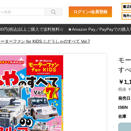
書店
ログイン/会員登録
海外か
000円(税込)以上ご購入で送料無料☆ ★Amazon Pay／PayPayでの購
ーターファン for KIDS じどうしゃのすべて Vol.7
モー
すべて
￥1,
税抜 ￥
発売日
ISBN
在庫