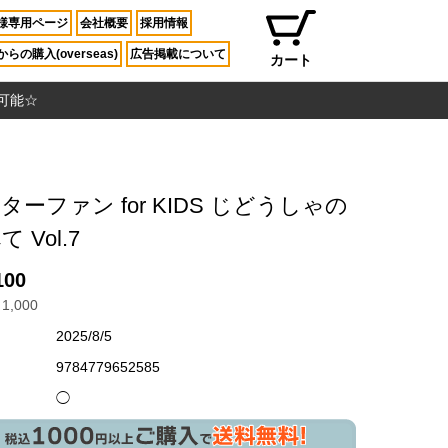
様専用ページ
会社概要
採用情報
らの購入(overseas)
広告掲載について
カート
入可能☆
ターファン for KIDS じどうしゃの
 Vol.7
100
1,000
2025/8/5
9784779652585
◯