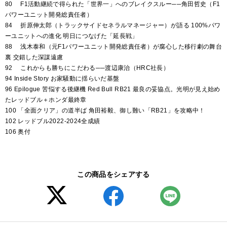
80 F1活動継続で得られた「世界一」へのブレイクスルー──角田哲史（F1
パワーユニット開発総責任者）
84 折原伸太郎（トラックサイドセネラルマネージャー）が語る 100%パワ
ーユニットへの進化 明日につなげた「延長戦」
88 浅木泰和（元F1パワーユニット開発総責任者）が腐心した移行劇の舞台
裏 交錯した深謀遠慮
92 これからも勝ちにこだわる──渡辺康治（HRC社長）
94 Inside Story お家騒動に揺らいだ基盤
96 Epilogue 苦悩する後継機 Red Bull RB21 最良の妥協点。光明が見え始め
たレッドブル＋ホンダ最終章
100 「全面クリア」の道半ば 角田裕毅、御し難い「RB21」を攻略中！
102 レッドブル2022-2024全成績
106 奥付
この商品をシェアする