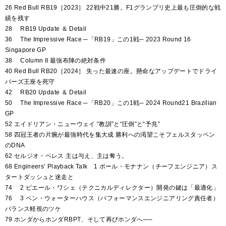
26 Red Bull RB19［2023］ 22戦中21勝。F1グランプリ史上最も圧倒的な戦
績を残す
28 RB19 Update ＆ Detail
36 The Impressive Race ─「RB19」この1戦─ 2023 Round 16
Singapore GP
38 Column II 最強布陣の絶対条件
40 Red Bull RB20［2024］ 失った最速の座。懸命なアップデートでドライ
バーズ王座を死守
42 RB20 Update ＆ Detail
50 The Impressive Race ─「RB20」この1戦─ 2024 Round21 Brazilian
GP
52 エイドリアン・ニューウェイ “教訓”と“圧倒”と“予兆”
58 四冠王者の片腕が最強時代を集大成 勝利への渇望こそフェルスタッペン
のDNA
62 セルジオ・ペレス 主は与え、主は奪う。
68 Engineers’ Playback Talk 1 ポール・モナナン（チーフエンジニア）ス
タートダッシュと迷走と
74 2 ピエール・ワシェ（テクニカルディレクター）開発の鍵は「最適化」
76 3 ベン・ウォーターハウス（パフォーマンスエンジニアリング責任者）
バランス軽視のツケ
79 ホンダからホンダRBPT、そして再びホンダへ──