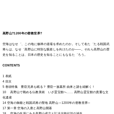
高野山?1200年の密教世界?
空海はなせ゛、この地に修禅の道場を求めたのか。そして名た゛たる戦国武
将らは、なせ゛高野山に特別な眼差しを向けたのか――。それら高野山の歴
史を知ることは、日本の歴史を知ることにもなるた゛ろう。
CONTENTS
1 表紙
4 目次
5 巻頭特集 豊臣兄弟も眠る？ 豊臣一族墓所 由来と謎を紐解く！
10 高野山で眺める仏教美術 いざ霊宝館へ…… 高野山霊宝館の貴重な文
化遺産
14 空海の御廟と戦国武将の聖地 高野山 ─1200年の密教世界─
17 第一章 空海の入唐と高野山開基
18 空海の生涯にみる高野山成立と弘法大師伝説の誕生