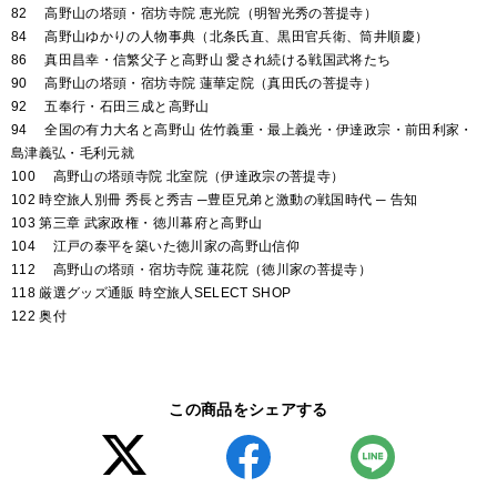
82 高野山の塔頭・宿坊寺院 恵光院（明智光秀の菩提寺）
84 高野山ゆかりの人物事典（北条氏直、黒田官兵衛、筒井順慶）
86 真田昌幸・信繁父子と高野山 愛され続ける戦国武将たち
90 高野山の塔頭・宿坊寺院 蓮華定院（真田氏の菩提寺）
92 五奉行・石田三成と高野山
94 全国の有力大名と高野山 佐竹義重・最上義光・伊達政宗・前田利家・
島津義弘・毛利元就
100 高野山の塔頭寺院 北室院（伊達政宗の菩提寺）
102 時空旅人別冊 秀長と秀吉 ─豊臣兄弟と激動の戦国時代 ─ 告知
103 第三章 武家政権・徳川幕府と高野山
104 江戸の泰平を築いた徳川家の高野山信仰
112 高野山の塔頭・宿坊寺院 蓮花院（徳川家の菩提寺）
118 厳選グッズ通販 時空旅人SELECT SHOP
122 奥付
この商品をシェアする