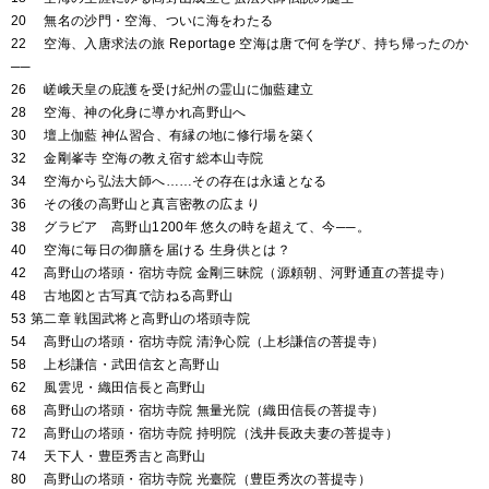
20 無名の沙門・空海、ついに海をわたる
22 空海、入唐求法の旅 Reportage 空海は唐で何を学び、持ち帰ったのか
──
26 嵯峨天皇の庇護を受け紀州の霊山に伽藍建立
28 空海、神の化身に導かれ高野山へ
30 壇上伽藍 神仏習合、有縁の地に修行場を築く
32 金剛峯寺 空海の教え宿す総本山寺院
34 空海から弘法大師へ……その存在は永遠となる
36 その後の高野山と真言密教の広まり
38 グラビア 高野山1200年 悠久の時を超えて、今──。
40 空海に毎日の御膳を届ける 生身供とは？
42 高野山の塔頭・宿坊寺院 金剛三昧院（源頼朝、河野通直の菩提寺）
48 古地図と古写真で訪ねる高野山
53 第二章 戦国武将と高野山の塔頭寺院
54 高野山の塔頭・宿坊寺院 清浄心院（上杉謙信の菩提寺）
58 上杉謙信・武田信玄と高野山
62 風雲児・織田信長と高野山
68 高野山の塔頭・宿坊寺院 無量光院（織田信長の菩提寺）
72 高野山の塔頭・宿坊寺院 持明院（浅井長政夫妻の菩提寺）
74 天下人・豊臣秀吉と高野山
80 高野山の塔頭・宿坊寺院 光臺院（豊臣秀次の菩提寺）