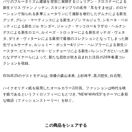
パリのブルータリズム建築を背景に展開するジュリアン・クロスナーによる
新生ドリス ヴァン ノッテン, スタジオジブリの名作「耳をすませば」のロケ
ーションで知られる多摩ニュータウンにて撮影を敢行したデムナによる新生
グッチ, グレン・マーティンスによる新生メゾン マルジェラ, シモーネ・ベロ
ッティによる新生ジル サンダー, ジャック・マッコロー＆ラザロ・ヘルナン
デスによる新生ロエベ, ルイーズ・トロッターによる新生ボッテガ・ヴェネ
タ, ダリオ・ヴィターレによる最初で最後のコレクションとなってしまった新
生ヴェルサーチェ, ルシェミー・ボッター&リジー・ヘレブラーによる新生ジ
ースター, ピエールパオロ・ピッチョーリによる新生バレンシアガといった新
たなデザイナーらによって, 新たな息吹が吹き込まれた注目の26年春夏コレ
クションを収録。
ISSUE25のゲストモデルは, 俳優の森山未來, 上杉柊平, 黒川想矢, 白石聖。
ハイクオリティ紙を採用したオールカラー220頁。ファッションは時代を映
す鏡であるというフィロソフィーにもとづき, “NEW WAVES”をテーマに多彩
な物語（ファッションストーリー）を紡ぐ。
この商品をシェアする