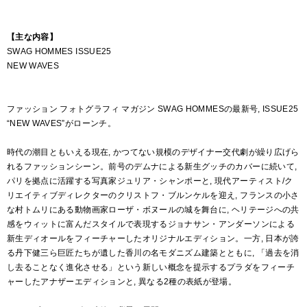
【主な内容】
SWAG HOMMES ISSUE25
NEW WAVES
ファッション フォトグラフィ マガジン SWAG HOMMESの最新号, ISSUE25
“NEW WAVES”がローンチ。
時代の潮目ともいえる現在, かつてない規模のデザイナー交代劇が繰り広げら
れるファッションシーン。前号のデムナによる新生グッチのカバーに続いて,
パリを拠点に活躍する写真家ジュリア・シャンポーと, 現代アーティスト/ク
リエイティブディレクターのクリストフ・ブルンケルを迎え, フランスの小さ
な村トムリにある動物画家ローザ・ボヌールの城を舞台に, ヘリテージへの共
感をウィットに富んだスタイルで表現するジョナサン・アンダーソンによる
新生ディオールをフィーチャーしたオリジナルエディション。一方, 日本が誇
る丹下健三ら巨匠たちが遺した香川の名モダニズム建築とともに, 「過去を消
し去ることなく進化させる」という新しい概念を提示するプラダをフィーチ
ャーしたアナザーエディションと, 異なる2種の表紙が登場。