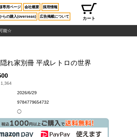
様専用ページ
会社概要
採用情報
らの購入(overseas)
広告掲載について
カート
入可能☆
隠れ家別冊 平成レトロの世界
500
1,364
2026/6/29
9784779654732
◯