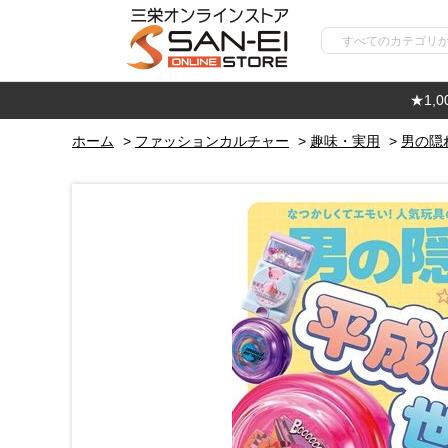
★1,
ホーム
>
ファッションカルチャー
>
趣味・実用
>
男の隠