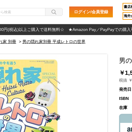
書店
ログイン/会員登録
海外か
000円(税込)以上ご購入で送料無料☆ ★Amazon Pay／PayPayでの購
れ家 別冊
>
男の隠れ家別冊 平成レトロの世界
男の
￥1,
税抜 ￥
発売日
ISBN
在庫