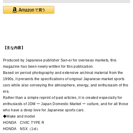
【主な内容】
Produced by Japanese publisher San-ei for overseas markets, this
magazine has been newly written for this publication.
Based on period photography and extensive archival material from the
1990s, it presents the specifications of original Japanese-market sports
cars while also conveying the atmosphere, energy, and enthusiasm of the
era.
Rather than a simple reprint of past articles, it is created especially for
enthusiasts of JDM ー Japan Domestic Market ー culture, and for all those
who have a deep love for Japanese sports cars.
◆Make and model
HONDA CIVIC TYPE R
HONDA NSX（1st）