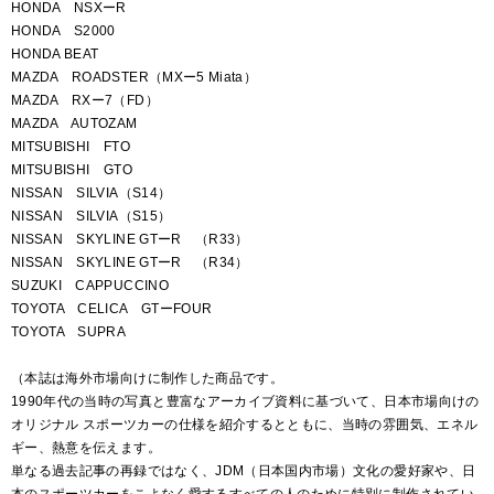
HONDA NSXーR
HONDA S2000
HONDA BEAT
MAZDA ROADSTER（MXー5 Miata）
MAZDA RXー7（FD）
MAZDA AUTOZAM
MITSUBISHI FTO
MITSUBISHI GTO
NISSAN SILVIA（S14）
NISSAN SILVIA（S15）
NISSAN SKYLINE GTーR （R33）
NISSAN SKYLINE GTーR （R34）
SUZUKI CAPPUCCINO
TOYOTA CELICA GTーFOUR
TOYOTA SUPRA
（本誌は海外市場向けに制作した商品です。
1990年代の当時の写真と豊富なアーカイブ資料に基づいて、日本市場向けの
オリジナル スポーツカーの仕様を紹介するとともに、当時の雰囲気、エネル
ギー、熱意を伝えます。
単なる過去記事の再録ではなく、JDM（日本国内市場）文化の愛好家や、日
本のスポーツカーをこよなく愛するすべての人のために特別に制作されてい