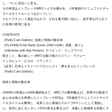
し、ついに頂点へと至る。
その奔流はインプレッサWRCへと引き継がれ、３年連続のマニュファクチャ
ラーズタイトルへとつながっていく。
グループＡという規定のなかで、それを最大限に活かし、金字塔を打ち立て
た名車の真実に迫る。
CONTENTS
［Rally Cars Gallery］技術と情熱の集合体
［PLAYBACK the Rally Scene 1993-1996］昴星、煌々と
［Interview with Key Person］デイビッド・ラップワース
疾きこと、風の如し──WRCを駆け抜けたコリン・マクレー
インタビュー：ピエロ・リアッティ
［証言］日本人ドライバープロジェクト：夢を支えたインプレッサ
［Rally Cars Gallery］
技術と情熱の集合体
1993年の登場から96年最終戦まで、WRCでの勝利数は11。世界中の路面で
あらゆる強さを発揮したインプレッサ555は、2年連続でマニュファクチャラ
ーズタイトルを獲得し、名実ともに最強のグループAマシンとして君臨し
た。先代にあたるレガシィRSの美点を磨き上げ、卓越した操縦性を武器にラ