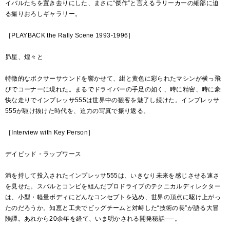
イバルたちを置き去りにした、まさに“傑作”と言えるラリーカーの細部に迫
る撮りおろしギャラリー。
［PLAYBACK the Rally Scene 1993-1996］
昴星、煌々と
特徴的なボクサーサウンドを響かせて、紺と黄色に彩られたマシンが横っ飛
びでコーナーに現れた。まるでドライバーの手足の如く、時に精密、時に豪
快な走りでインプレッサ555は世界中の観客を魅了し続けた。インプレッサ
555が駆け抜けた時代を、迫力の写真で振り返る。
［Interview with Key Person］
デイビッド・ラップワース
満を持して投入されたインプレッサ555は、いきなり未来を感じさせる速さ
を見せた。スバルとコンビを組んだプロドライブのテクニカルディレクター
は、小型・軽量ボディにどんなコンセプトを込め、世界の頂点に駆け上がっ
たのだろうか。知恵と工夫でビッグチームと対峙した“技術の長”が語る大冒
険譚。あれから20余年を経て、いま明かされる開発秘話──。