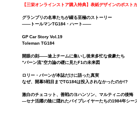
【三栄オンラインストア購入特典】表紙デザインのポスト
グランプリの名車たちが綴る至極のストーリー
――トールマンTG184・ハート――
GP Car Story Vol.19
Toleman TG184
開眼の刻――途上チームに集いし後来多忙な俊豪たち
“バーン流”空力論の礎に見たF1の未来図
ロリー・バーンが本誌だけに語った真実
なぜ、開幕5戦目までTG184は投入されなかったのか!?
激白のチェコット、善戦のヨハンソン、マルティニの後悔
―セナ活躍の陰に隠れたバイプレイヤーたちの1984年シー