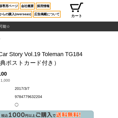
様専用ページ
会社概要
採用情報
らの購入(overseas)
広告掲載について
カート
入可能☆
）
ar Story Vol.19 Toleman TG184
特典ポストカード付き）
100
1,000
2017/3/7
9784779632204
◯