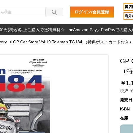
書店
ログイン/会員登録
海外か
000円(税込)以上ご購入で送料無料☆ ★Amazon Pay／PayPayでの購
tory
>
GP Car Story Vol.19 Toleman TG184 （特典ポストカード付き
GP C
（
￥1,
税抜 ￥
発売日
ISBN
在庫