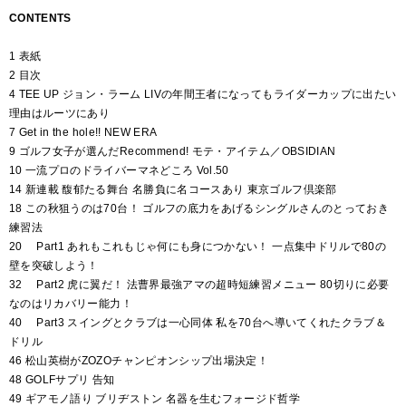
CONTENTS
1 表紙
2 目次
4 TEE UP ジョン・ラーム LIVの年間王者になってもライダーカップに出たい
理由はルーツにあり
7 Get in the hole!! NEW ERA
9 ゴルフ女子が選んだRecommend! モテ・アイテム／OBSIDIAN
10 一流プロのドライバーマネどころ Vol.50
14 新連載 馥郁たる舞台 名勝負に名コースあり 東京ゴルフ倶楽部
18 この秋狙うのは70台！ ゴルフの底力をあげるシングルさんのとっておき
練習法
20 Part1 あれもこれもじゃ何にも身につかない！ 一点集中ドリルで80の
壁を突破しよう！
32 Part2 虎に翼だ！ 法曹界最強アマの超時短練習メニュー 80切りに必要
なのはリカバリー能力！
40 Part3 スイングとクラブは一心同体 私を70台へ導いてくれたクラブ＆
ドリル
46 松山英樹がZOZOチャンピオンシップ出場決定！
48 GOLFサプリ 告知
49 ギアモノ語り ブリヂストン 名器を生むフォージド哲学