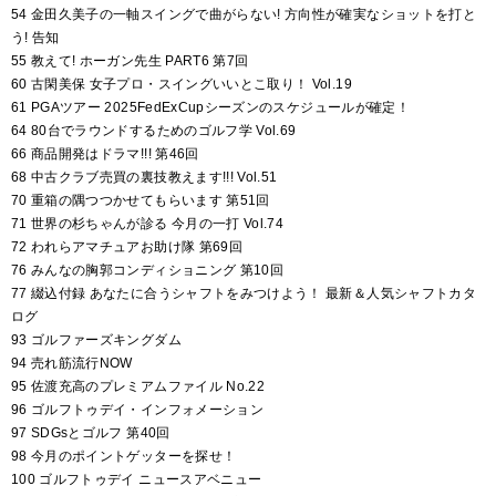
54 金田久美子の一軸スイングで曲がらない! 方向性が確実なショットを打と
う! 告知
55 教えて! ホーガン先生 PART6 第7回
60 古閑美保 女子プロ・スイングいいとこ取り！ Vol.19
61 PGAツアー 2025FedExCupシーズンのスケジュールが確定！
64 80台でラウンドするためのゴルフ学 Vol.69
66 商品開発はドラマ!!! 第46回
68 中古クラブ売買の裏技教えます!!! Vol.51
70 重箱の隅つつかせてもらいます 第51回
71 世界の杉ちゃんが診る 今月の一打 Vol.74
72 われらアマチュアお助け隊 第69回
76 みんなの胸郭コンディショニング 第10回
77 綴込付録 あなたに合うシャフトをみつけよう！ 最新＆人気シャフトカタ
ログ
93 ゴルファーズキングダム
94 売れ筋流行NOW
95 佐渡充高のプレミアムファイル No.22
96 ゴルフトゥデイ・インフォメーション
97 SDGsとゴルフ 第40回
98 今月のポイントゲッターを探せ！
100 ゴルフトゥデイ ニュースアベニュー