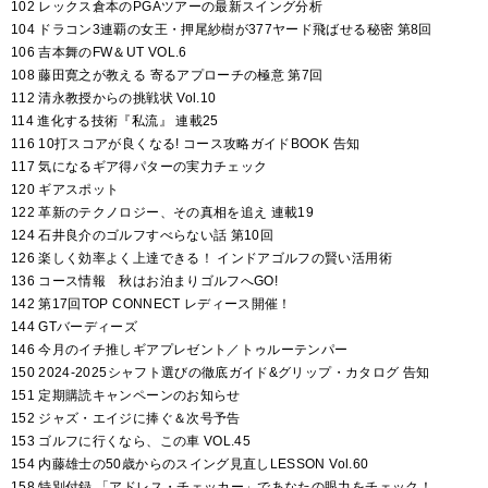
102 レックス倉本のPGAツアーの最新スイング分析
104 ドラコン3連覇の女王・押尾紗樹が377ヤード飛ばせる秘密 第8回
106 吉本舞のFW＆UT VOL.6
108 藤田寛之が教える 寄るアプローチの極意 第7回
112 清永教授からの挑戦状 Vol.10
114 進化する技術『私流』 連載25
116 10打スコアが良くなる! コース攻略ガイドBOOK 告知
117 気になるギア得パターの実力チェック
120 ギアスポット
122 革新のテクノロジー、その真相を追え 連載19
124 石井良介のゴルフすべらない話 第10回
126 楽しく効率よく上達できる！ インドアゴルフの賢い活用術
136 コース情報 秋はお泊まりゴルフへGO!
142 第17回TOP CONNECT レディース開催！
144 GTバーディーズ
146 今月のイチ推しギアプレゼント／トゥルーテンパー
150 2024-2025シャフト選びの徹底ガイド&グリップ・カタログ 告知
151 定期購読キャンペーンのお知らせ
152 ジャズ・エイジに捧ぐ＆次号予告
153 ゴルフに行くなら、この車 VOL.45
154 内藤雄士の50歳からのスイング見直しLESSON Vol.60
158 特別付録 「アドレス・チェッカー」であなたの眼力をチェック！