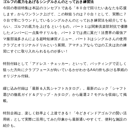
ゴルフの底力をあげるシングルさんのとっておき練習法
今回の巻頭特集は本誌のコンセプトである「８０台で回りたいあなたを応援
します」からワンランク上げて、この秋狙うのは７０台！として、実際に７
０台で常にラウンドしているシングルさんのとっておき練習法を紹介しても
らい、ゴルフの底力を上げる というもの。パート１は関東倶楽部対抗で優勝
したメンバーに一点集中ドリルを、パート２では虎に翼だ！法曹界の最強ア
マ服部滋多さんによる超時短練習メニュー、パート３はシングルさんの使用
クラブとオリジナルドリルという展開。アマチュアならではの工夫は次の練
習にすぐに取り入れられるものが多い！
特別付録として「アドレス・チェッカー」といって、パッティングで正しく
狙った方向にクラブフェースが向いているかがわかるA4の持ち歩ける厚紙の
オリジナル付録。
綴じ込み付録は「最新＆人気シャフトカタログ」。最新のムック「シャフト
選びの徹底ガイド＆グリップ・カタログ」から厳選２７モデルを収録して掲
載。
特別企画は、楽しく効率よく上達できる！「今どきインドアゴルフの賢い活
用術」として実際に活用してみた印象から最新通いやすくて、便利な施設の
紹介も。