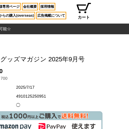
様専用ページ
会社概要
採用情報
らの購入(overseas)
広告掲載について
カート
入可能☆
グッズマガジン 2025年9月号
0
700
2025/7/17
4910125250951
◯