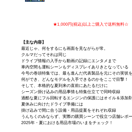
★1,000円(税込)以上ご購入で送料無料☆ ★
【主な内容】
最近じゃ、何をするにも画面を見ながらが常。
クルマだってそれは同じ
ドライブ情報の入手から動画の記録にエンタメまで
車内空間も運転シーンもディスプレイありきとなっている
今号の巻頭特集では、最も進んだ代表製品を元にその実状
何ができ、どんなモデルを入手できるのかをここで目撃！
そして、本格的な夏到来の直前にあたるだけに
シーズン掛け込みの用品事情も特集仕立てで同時収録
過酷な夏にフル回転するエンジンの保護にはオイル＆添加
夏休みに向けたドライブ準備には
掛け込みで間に合う設備・用品提案をそれぞれ収録
うんちくのみならず、実際の購買シーンで役立つ店舗レポ
2025年・夏における用品市場のいまをチェック！