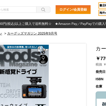
書店
ログイン/会員登録
海外か
000円(税込)以上ご購入で送料無料☆ ★Amazon Pay／PayPayでの購
ン
>
カーグッズマガジン 2025年9月号
カー
￥77
税抜 ￥
発売日
ISBN
在庫