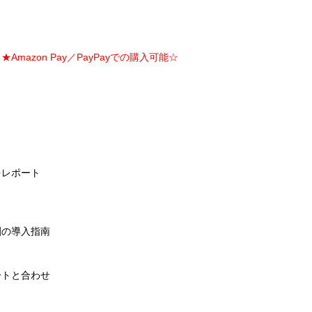
Amazon Pay／PayPayでの購入可能☆
をレポート
剤の導入指南
ートと合わせ