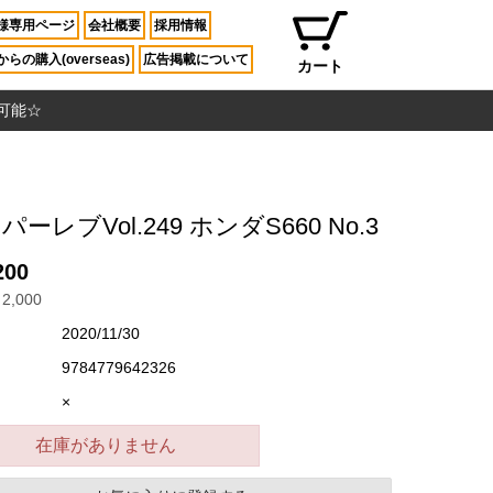
様専用ページ
会社概要
採用情報
らの購入(overseas)
広告掲載について
カート
入可能☆
パーレブVol.249 ホンダS660 No.3
200
2,000
2020/11/30
9784779642326
×
在庫がありません