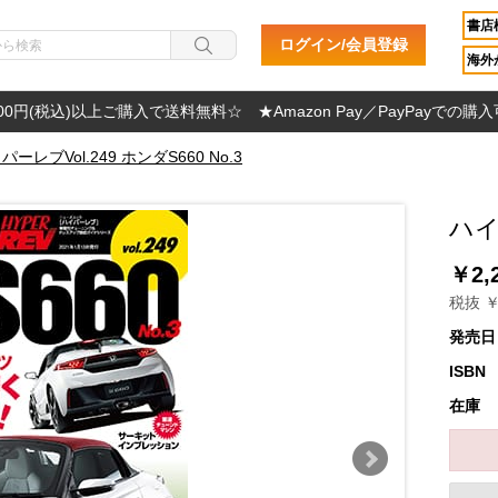
書店
ログイン/会員登録
海外か
000円(税込)以上ご購入で送料無料☆ ★Amazon Pay／PayPayでの購
パーレブVol.249 ホンダS660 No.3
ハイ
￥2,
税抜 ￥
発売日
ISBN
在庫