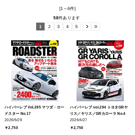
[1～6件]
58
件あります
1
2
3
4
5
ハイパーレブ Vol.295 マツダ・ロー
ハイパーレブ vol.294 トヨタGRヤ
ドスター No.17
リス／ヤリス／GRカローラ No.4
2026/6/29
2026/4/27
￥2,750
￥2,750