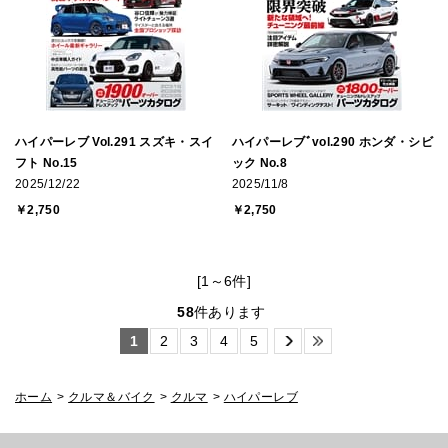
ハイパーレブ Vol.291 スズキ・スイ
ハイパーレブﾞvol.290 ホンダ・シビ
フト No.15
ック No.8
2025/12/22
2025/11/8
￥2,750
￥2,750
[1～6件]
58
件あります
1
2
3
4
5
ホーム
>
クルマ＆バイク
>
クルマ
>
ハイパーレブ