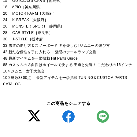
15 OUTCLASS CARS［徳島県］
18 APIO［神奈川県］
20 MOTOR FARM［大阪府］
24 K-BREAK［大阪府］
26 MONSTER SPORT［静岡県］
28 CAR STYLE［奈良県］
30 J-STYLE［栃木府］
33 雪道の走り方＆スノーボード 冬を楽しむ! ジムニーの遊び方
42 新たな個性を手に入れろ！ 魅惑のテールランプ交換
48 最新アイテムを一挙掲載 Hit Parts Guide
88 カスタムの方向性はホイールで決まる 王道と先進！ こだわりの16インチ
104 ジムニー女子大集合
109 総数3300点！ 最新アイテムを一挙掲載 TUNING＆CUSTOM PARTS
CATALOG
この商品をシェアする