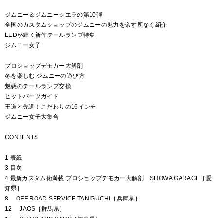
ジムニー＆ジムニーシエラの第10弾
全国のカスタムショップのジムニーの魅力を余す所なく紹介
LEDが輝く新作テールランプ特集
ジムニー女子
プロショップデモカー大解剖
冬を楽しむ!ジムニーの遊び方
魅惑のテールランプ交換
ヒットパーツガイド
王道と先進！こだわりの16インチ
ジムニー女子大集合
CONTENTS
1 表紙
3 目次
4 最新カスタム術満載 プロショップデモカー大解剖 SHOWA GARAGE［愛
知県］
8 OFF ROAD SERVICE TANIGUCHI［兵庫県］
12 JAOS［群馬県］