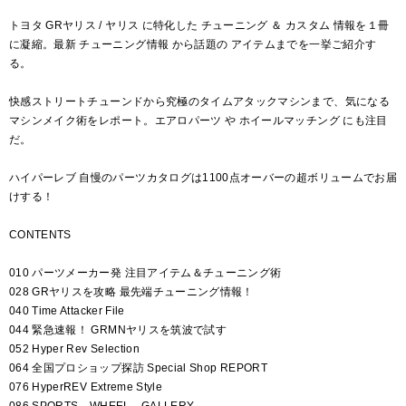
トヨタ GRヤリス / ヤリス に特化した チューニング ＆ カスタム 情報を１冊
に凝縮。最新 チューニング情報 から話題の アイテムまでを一挙ご紹介す
る。
快感ストリートチューンドから究極のタイムアタックマシンまで、気になる
マシンメイク術をレポート。エアロパーツ や ホイールマッチング にも注目
だ。
ハイパーレブ 自慢のパーツカタログは1100点オーバーの超ボリュームでお届
けする！
CONTENTS
010 パーツメーカー発 注目アイテム＆チューニング術
028 GRヤリスを攻略 最先端チューニング情報！
040 Time Attacker File
044 緊急速報！ GRMNヤリスを筑波で試す
052 Hyper Rev Selection
064 全国プロショップ探訪 Special Shop REPORT
076 HyperREV Extreme Style
086 SPORTS WHEEL GALLERY