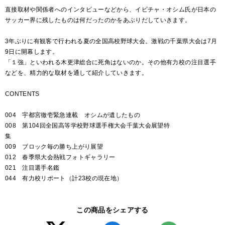
直接取材や関係者へのインタビューなどから、イビチャ・オシム氏が日本の
サッカー界に残したものは何だったのかをあぶりだしていきます。
3年ぶりに有観客で行われる夏の全国高校野球大会。激戦の千葉県大会は7月
9日に開幕します。
「１強」といわれる木更津総合に死角はないのか。その他有力校の注目選手
などを、精力的な取材を通して紹介していきます。
CONTENTS
004 宇都宮徹壱緊急連載 オシムが遺したもの
008 第104回全国高等学校野球選手権大会千葉大会展望特
集
009 ブロック毎の勝ち上がり展望
012 春季県大会熱戦フォトギャラリー
021 注目選手名鑑
044 有力校リポート（計23校の現在地）
この商品をシェアする