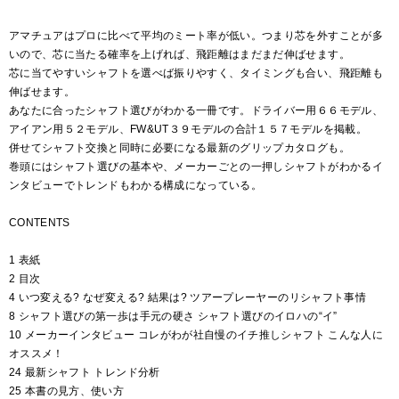
アマチュアはプロに比べて平均のミート率が低い。つまり芯を外すことが多
いので、芯に当たる確率を上げれば、飛距離はまだまだ伸ばせます。
芯に当てやすいシャフトを選べば振りやすく、タイミングも合い、飛距離も
伸ばせます。
あなたに合ったシャフト選びがわかる一冊です。ドライバー用６６モデル、
アイアン用５２モデル、FW&UT３９モデルの合計１５７モデルを掲載。
併せてシャフト交換と同時に必要になる最新のグリップカタログも。
巻頭にはシャフト選びの基本や、メーカーごとの一押しシャフトがわかるイ
ンタビューでトレンドもわかる構成になっている。
CONTENTS
1 表紙
2 目次
4 いつ変える? なぜ変える? 結果は? ツアープレーヤーのリシャフト事情
8 シャフト選びの第一歩は手元の硬さ シャフト選びのイロハの“イ”
10 メーカーインタビュー コレがわが社自慢のイチ推しシャフト こんな人に
オススメ！
24 最新シャフト トレンド分析
25 本書の見方、使い方