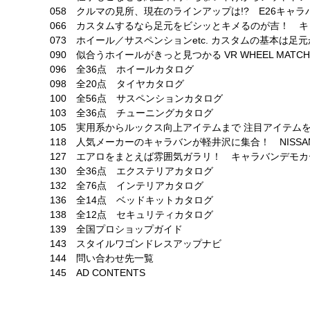
058 クルマの見所、現在のラインアップは!? E26キャ
066 カスタムするなら足元をビシッとキメるのが吉！ 
073 ホイール／サスペンションetc. カスタムの基本は
090 似合うホイールがきっと見つかる VR WHEEL MATCH
096 全36点 ホイールカタログ
098 全20点 タイヤカタログ
100 全56点 サスペンションカタログ
103 全36点 チューニングカタログ
105 実用系からルックス向上アイテムまで 注目アイテム
118 人気メーカーのキャラバンが軽井沢に集合！ NISSAN CARA
127 エアロをまとえば雰囲気ガラリ！ キャラバンデモカ
130 全36点 エクステリアカタログ
132 全76点 インテリアカタログ
136 全14点 ベッドキットカタログ
138 全12点 セキュリティカタログ
139 全国プロショップガイド
143 スタイルワゴンドレスアップナビ
144 問い合わせ先一覧
145 AD CONTENTS