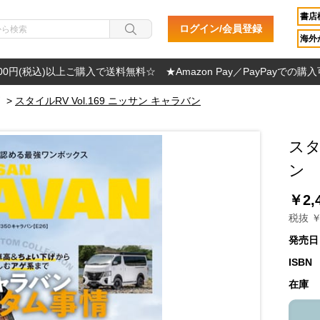
書店
ログイン/会員登録
海外か
000円(税込)以上ご購入で送料無料☆ ★Amazon Pay／PayPayでの購
>
スタイルRV Vol.169 ニッサン キャラバン
スタ
ン
￥2,
税抜 ￥
発売日
ISBN
在庫