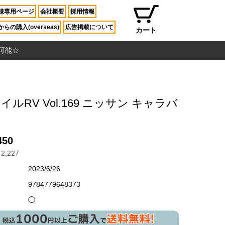
様専用ページ
会社概要
採用情報
らの購入(overseas)
広告掲載について
カート
入可能☆
イルRV Vol.169 ニッサン キャラバ
450
2,227
2023/6/26
9784779648373
◯