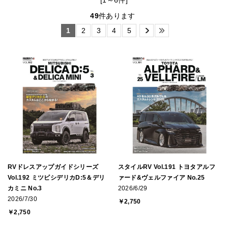
[1～6件]
49
件あります
1
2
3
4
5
RVドレスアップガイドシリーズ
スタイルRV Vol.191 トヨタアルフ
Vol.192 ミツビシデリカD:5＆デリ
ァード&ヴェルファイア No.25
カミニ No.3
2026/6/29
2026/7/30
￥2,750
￥2,750