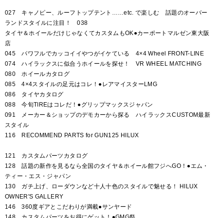
027 キャノピー、ルーフトップテント……etc. で楽しむ 話題のオーバー
ランドスタイルに注目！ 038
タイヤ＆ホイールだけじゃなくてカスタムもOK●カーポートマルゼン東大阪
店
045 パワフルでカッコイイやつがイケている 4×4 Wheel FRONT-LINE
074 ハイラックスに似合うホイールを探せ！ VR WHEEL MATCHING
080 ホイールカタログ
085 4×4スタイルの足元はコレ！●レアマイスターLMG
086 タイヤカタログ
088 今旬TIREはコレだ！●グリップマックスジャパン
091 メーカー＆ショップのデモカーから探る ハイラックスCUSTOM最新
スタイル
116 RECOMMEND PARTS for GUN125 HILUX
121 カスタムパーツカタログ
128 話題の新作を見るなら全国のタイヤ＆ホイール館フジへGO！●エム・
ティー・エス・ジャパン
130 ガチ上げ、ローダウンなど十人十色のスタイルで魅せる！ HILUX
OWNER'S GALLERY
146 360度ギアとこだわりが満載●サンヤード
148 カスタムパーツをお得にゲット！●GMG祭