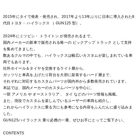
2015年にタイで発表・発売され、2017年より13年ぶりに日本に導入された8
代目トヨタ・ ハイラックス （ GUN125 型）。
2024年にミツビシ・ トライトン が発売されるまで、
国内メーカーの新車で販売される唯一の ピックアップ トラック として支持
を集めてきました。
数あるクルマの中でも、ハイラックスは幅広いカスタムが楽しまれている車
両でもあります。
社外ホイール＆タイヤを交換するライト層から、
ガッツリと車高を上げたり荷台を大胆に架装するハード層まで、
それぞれに対応するカスタムパーツが国内外から多数発売されています。
本誌では、国内メーカーのカスタムパーツを中心に、
一部 アメリカ や オーストラリア 、 タイ などのパーツ情報も掲載。
また、現役でカスタムを楽しんでいるユーザーの車両も紹介し、
これからハイラックスに乗る方にも参考になる内容をふんだんに盛り込みま
した。
GUN125ハイラックス 乗り必携の一冊、ぜひお手にとってご覧下さい。
CONTENTS