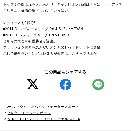
トップ３の顔ぶれも入れ替わり、チャンピオン戦線はさらにヒートアップ。
もちろん大好物の壁ドッカンもいっぱい。
レディースも2戦分!
■2011 D1レディースリーグ Rd.4 SUZUKA TWIN
■2011 D1レディースリーグ Rd.5 EBISU
どちらの大会も初優勝者が誕生。
クラッシュを屁とも思わないオンナの肝っ玉ドリフトは爽快！
これで総合ランキング上位３人が僅差に。こりゃ盛り上が
この商品をシェアする
ホーム
>
クルマ＆バイク
>
モータースポーツ
>
その他・モータースポーツ
>
STREET LEGAL ストリートリーガル Vol.24