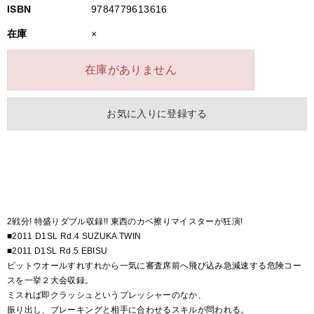
ISBN
9784779613616
在庫
×
在庫がありません
お気に入りに登録する
2戦分! 特盛りダブル収録!! 東西のカベ擦りマイスターが狂演!
■2011 D1SL Rd.4 SUZUKA TWIN
■2011 D1SL Rd.5 EBISU
ピットウオールすれすれから一気に審査席前へ飛び込み急減速する危険コー
スを一挙２大会収録。
ミスれば即クラッシュというプレッシャーのなか、
振り出し、ブレーキングと相手に合わせるスキルが問われる。