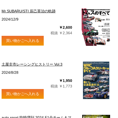
Mr.SUBARU/STI 辰己英治の軌跡
2024/12/9
￥2,600
税抜 ￥2,364
買い物かごへ入れる
土屋圭市レーシングヒストリー Vol.3
2024/8/28
￥1,950
税抜 ￥1,773
買い物かごへ入れる
auto sport 臨時増刊 2024 F1全チーム＆マ