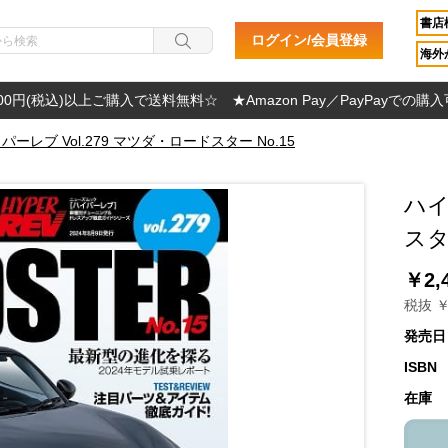
書店
ログイン/会員登録
海外か
000円(税込)以上ご購入で送料無料☆ ★Amazon Pay／PayPayでの購
パーレブ Vol.279 マツダ・ロードスター No.15
ハイ
スター
￥2,
税抜 ￥
発売日
ISBN
在庫