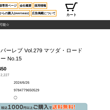
様専用ページ
会社概要
採用情報
らの購入(overseas)
広告掲載について
カート
入可能☆
パーレブ Vol.279 マツダ・ロード
 No.15
450
2,227
2024/6/26
9784779650529
◯