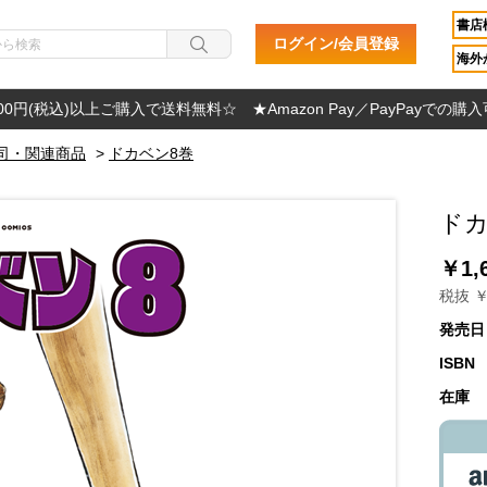
書店
ログイン/会員登録
海外か
000円(税込)以上ご購入で送料無料☆ ★Amazon Pay／PayPayでの購
司・関連商品
>
ドカベン8巻
ドカ
￥1,
税抜 ￥
発売日
ISBN
在庫