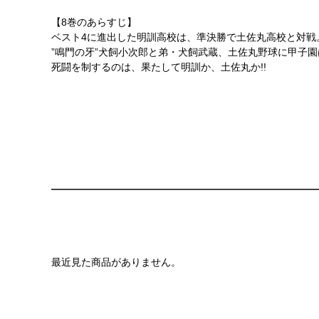
【8巻のあらすじ】
ベスト4に進出した明訓高校は、準決勝で土佐丸高校と対戦
”鳴門の牙”犬飼小次郎と弟・犬飼武蔵、土佐丸野球に甲子
死闘を制するのは、果たして明訓か、土佐丸か!!
最近見た商品がありません。