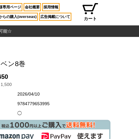
様専用ページ
会社概要
採用情報
らの購入(overseas)
広告掲載について
カート
入可能☆
ベン8巻
650
1,500
2026/04/10
9784779653995
◯