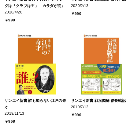
グは「クラブは主」「カラダが従」
2020/2/13
2020/4/20
￥990
￥990
サンエイ新書 誰も知らない江戸の奇
サンエイ新書 戦況図解 信長戦記
才
2019/7/12
2019/11/13
￥990
￥968