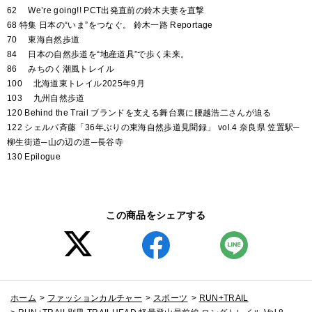
62 We’re going!! PCT出発直前の鈴木夫妻を直撃
68 特集 日本の“いま”をつなぐ。 鈴木一路 Reportage
70 東海自然歩道
84 日本の自然歩道を“地産道具”で歩く未来。
86 みちのく潮風トレイル
100 北海道東トレイル2025年9月
103 九州自然歩道
120 Behind the Trail ブランドを支える舞台裏に腰越浩二さんが迫る
122 シェルパ斉藤「36年ぶりの東海自然歩道見聞録」 vol.4 奈良県 笠置駅─
柳生街道─山の辺の道─長谷寺
130 Epilogue
この商品をシェアする
ホーム
>
ファッションカルチャー
>
スポーツ
>
RUN+TRAIL