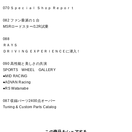
070 Ｓｐｅｃｉａｌ Ｓｈｏｐ Ｒｅｐｏｒｔ
082 ファン垂涎の１台
MSRロードスター/12R試乗
088
ＲＡＹＳ
ＤＲＩＶＩＮＧ ＥＸＰＥＲＩＥＮＣＥに潜入！
090 高性能と美しさの共演
SPORTS WHEEL GALLERY
●MID RACING
●ADVAN Racing
●RS Watanabe
087 収録パーツ2400点オーバー
Tuning & Custom Parts Catalog
この商品をシェアする