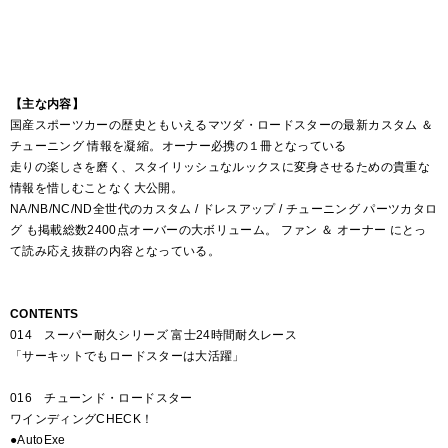
【主な内容】
国産スポーツカーの歴史ともいえるマツダ・ロードスターの最新カスタム ＆
チューニング 情報を凝縮。オーナー必携の１冊となっている
走りの楽しさを磨く、スタイリッシュなルックスに変身させるための貴重な
情報を惜しむことなく大公開。
NA/NB/NC/ND全世代のカスタム / ドレスアップ / チューニング パーツカタロ
グ も掲載総数2400点オーバーの大ボリューム。 ファン ＆ オーナー にとっ
て読み応え抜群の内容となっている。
CONTENTS
014 スーパー耐久シリーズ 富士24時間耐久レース
「サーキットでもロードスターは大活躍」
016 チューンド・ロードスター
ワインディングCHECK！
●AutoExe