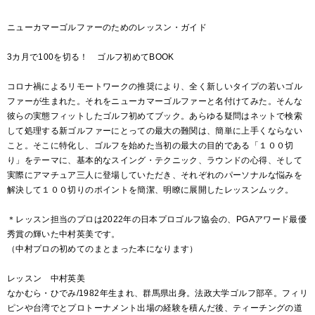
ニューカマーゴルファーのためのレッスン・ガイド
3カ月で100を切る！ ゴルフ初めてBOOK
コロナ禍によるリモートワークの推奨により、全く新しいタイプの若いゴル
ファーが生まれた。それをニューカマーゴルファーと名付けてみた。そんな
彼らの実態フィットしたゴルフ初めてブック。あらゆる疑問はネットで検索
して処理する新ゴルファーにとっての最大の難関は、簡単に上手くならない
こと。そこに特化し、ゴルフを始めた当初の最大の目的である「１００切
り」をテーマに、基本的なスイング・テクニック、ラウンドの心得、そして
実際にアマチュア三人に登場していただき、それぞれのパーソナルな悩みを
解決して１００切りのポイントを簡潔、明瞭に展開したレッスンムック。
＊レッスン担当のプロは2022年の日本プロゴルフ協会の、PGAアワード最優
秀賞の輝いた中村英美です。
（中村プロの初めてのまとまった本になります）
レッスン 中村英美
なかむら・ひでみ/1982年生まれ、群馬県出身。法政大学ゴルフ部卒。フィリ
ピンや台湾でとプロトーナメント出場の経験を積んだ後、ティーチングの道