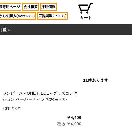
様専用ページ
会社概要
採用情報
らの購入(overseas)
広告掲載について
カート
入可能☆
11
件あります
ワンピース - ONE PIECE - グッズコレク
ション ペーパーナイフ 秋水モデル
2018/10/1
￥4,400
税抜 ￥4,000