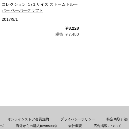
コレクション １/１サイズ ストームトルー
パー ペーパークラフト
2017/9/1
￥8,228
税抜 ￥7,480
オンラインストア会員規約
プライバシーポリシー
特定商取引法
ージ
海外からの購入(overseas)
会社概要
広告掲載について