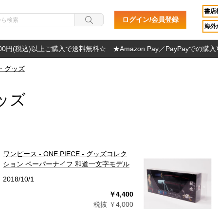
書店
ログイン/会員登録
海外か
000円(税込)以上ご購入で送料無料☆ ★Amazon Pay／PayPayでの購
・グッズ
ッズ
ワンピース - ONE PIECE - グッズコレク
ション ペーパーナイフ 和道一文字モデル
2018/10/1
￥4,400
税抜 ￥4,000