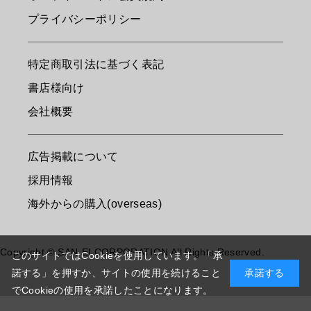
プライバシーポリシー
特定商取引法に基づく表記
書店様向け
会社概要
広告掲載について
採用情報
海外からの購入(overseas)
Copyright © SAN-EI CORPORATION All Rights Reserved.
このサイトではCookieを使用しています。「承
諾する」を押すか、サイトの使用を続けること
承諾する
でCookieの使用を承諾したことになります。