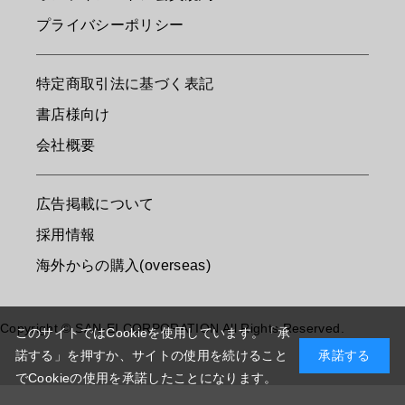
プライバシーポリシー
特定商取引法に基づく表記
書店様向け
会社概要
広告掲載について
採用情報
海外からの購入(overseas)
Copyright © SAN-EI CORPORATION All Rights Reserved.
このサイトではCookieを使用しています。「承
諾する」を押すか、サイトの使用を続けること
承諾する
でCookieの使用を承諾したことになります。