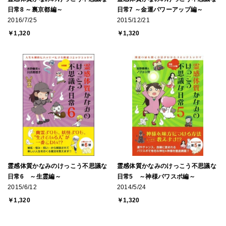
日常8 ～裏京都編～
日常7 ～金運パワーアップ編～
2016/7/25
2015/12/21
￥1,320
￥1,320
霊感体質かなみのけっこう不思議な
霊感体質かなみのけっこう不思議な
日常6 ～生霊編～
日常5 ～神様パワスポ編～
2015/6/12
2014/5/24
￥1,320
￥1,320