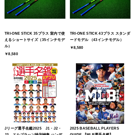
TRI-ONE STICK 35プラス 室内で使
TRI-ONE STICK 43プラス スタンダ
えるショートサイズ（35インチモデ
ードモデル （43インチモデル）
ル）
￥8,580
￥8,580
Jリーグ選手名鑑2025 J1・J2・
2025 BASEBALL PLAYERS
J3 エルゴラッソ特別編集 ハンデ
GUIDE 【MLB選手名鑑】