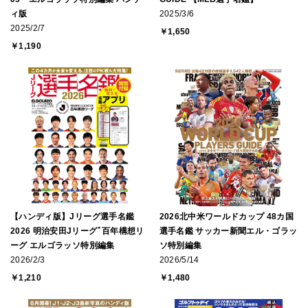
ィ版
2025/3/6
2025/2/7
￥1,650
￥1,190
【ハンディ版】Jリーグ選手名鑑
2026北中米ワールドカップ 48カ国
2026 明治安田Jリーグﾞ百年構想リ
選手名鑑 サッカー新聞エル・ゴラッ
ーグ エルゴラッソ特別編集
ソ特別編集
2026/2/3
2026/5/14
￥1,210
￥1,480