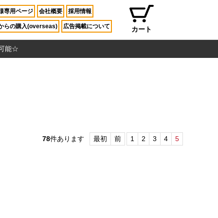
様専用ページ
会社概要
採用情報
らの購入(overseas)
広告掲載について
カート
入可能☆
78
件あります
最初
前
1
2
3
4
5