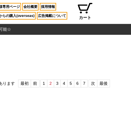
様専用ページ
会社概要
採用情報
らの購入(overseas)
広告掲載について
カート
入可能☆
あります
最初
前
1
2
3
4
5
6
7
次
最後