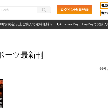
書店
ログイン/会員登録
海外か
000円(税込)以上ご購入で送料無料☆ ★Amazon Pay／PayPayでの購
ポーツ最新刊
99
件